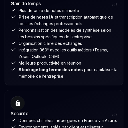
s’appuyant sur
dépasser les
Gain de temps
/01
l’expérience de
clichés pour
Plus de prise de notes manuelle
Seedext et plus
penser un usage
Prise de notes IA
et transcription automatique de
de 100
de l’IA qui
tous les échanges professionnels
entreprises
renforce notre
Personnalisation des modèles de synthèse selon
équipées, elle
potentiel plutôt
les besoins spécifiques de l’entreprise
démontre
que de
Organisation claire des échanges
comment l’IA
l’amoindrir. Une
Intégration 360° avec les outils métiers (Teams,
permet de
réflexion
Zoom, Outlook, CRM)
supprimer les
engagée sur la
Meilleure productivité en réunion
tâches
manière de
Stockage long terme des notes
pour capitaliser la
répétitives,
cohabiter avec
mémoire de l’entreprise
renforcer la
ces
productivité et
technologies de
redonner du
façon
sens au travail.
responsable,
Une interview
efficace… et
inspirante sur
inspirante. Inès
Sécurité
/02
l’avenir du
Besbes est
Données chiffrées, hébergées en France via Azure.
travail, entre
fondatrice et
Environnements isolés par client et utilisateur