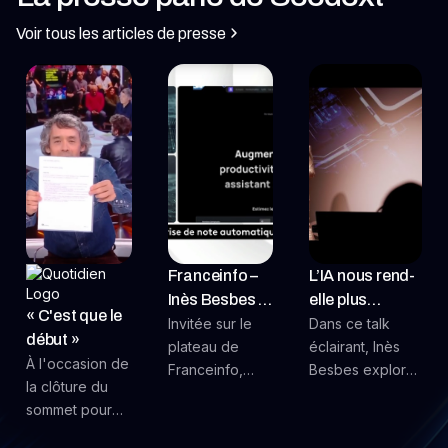
Voir tous les articles de presse
Franceinfo –
L’IA nous rend-
Inès Besbes :
elle plus
« C'est que le
“L’IA ne
Invitée sur le
paresseux.. et
Dans ce talk
début »
plateau de
éclairant, Inès
remplace pas
moins
À l'occasion de
Franceinfo,
Besbes explore
l’humain, elle
intelligents ?
la clôture du
Ines Besbes,
l’impact
le libère”
sommet pour
fondatrice et
grandissant de
l'action sur
CEO de
l’intelligence