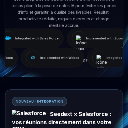
temps plein à la prise de notes IA pour éviter les pertes
d’info et garantir la qualité des livrables. Résultat :
productivité réduite, risques d’erreurs et charge
mentale accrue.
Integrated with Sales Force
Implemented with Zoom
mented with Zoom
Implemented with Webex
Inte
NOUVEAU · INTÉGRATION
Seedext × Salesforce :
vos réunions directement dans votre