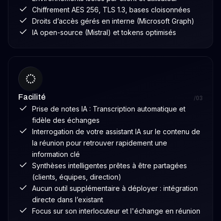
innovation et
CEO de
Chiffrement AES 256, TLS 1.3, bases cloisonnées
responsabilité.
Seedext, start-
Droits d’accès gérés en interne (Microsoft Graph)
up d’IA à
IA open-source (Mistral) et tokens optimisés
l’origine de Foxy,
un assistant
intelligent qui
résume
automatiquement
Facilité
les réunions. Elle
/03
Prise de notes IA : Transcription automatique et
défend une IA
fidèle des échanges
éthique et
Interrogation de votre assistant IA sur le contenu de
souveraine, et
la réunion pour retrouver rapidement une
intervient
information clé
régulièrement
Synthèses intelligentes prêtes à être partagées
sur les enjeux
(clients, équipes, direction)
d’innovation
Aucun outil supplémentaire à déployer : intégration
technologique
directe dans l’existant
en Europe.
Focus sur son interlocuteur et l'échange en réunion