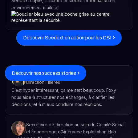
Seedext capte, structure et stocke l'information en
environnement maîtrisé.
Découvrir Seedext en action pour les DSI
Découvrir nos success stories
Anne-Claire Viemont
Direction Filières
C’est hyper intéressant, ça me sert beaucoup. Foxy
nous aide à structurer nos échanges, à clarifier les
décisions, et à mieux conduire nos réunions.
Secrétaire de direction au sein du Comité Social
et Économique d’Air France Exploitation Hub